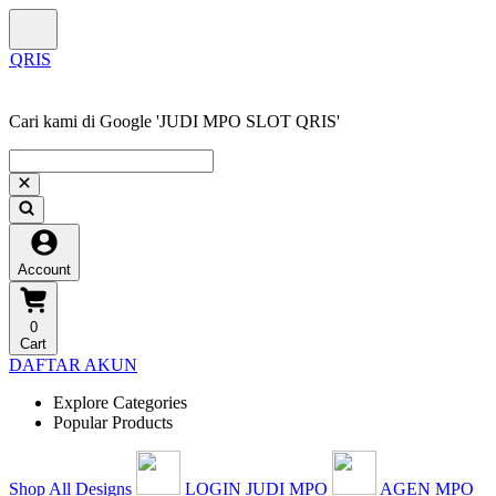
Cari kami di Google 'JUDI MPO SLOT QRIS'
Account
0
Cart
DAFTAR AKUN
Explore Categories
Popular Products
Shop All Designs
LOGIN JUDI MPO
AGEN MPO