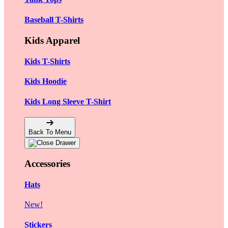
Baseball T-Shirts
Kids Apparel
Kids T-Shirts
Kids Hoodie
Kids Long Sleeve T-Shirt
Back To Menu
Accessories
Hats
New!
Stickers