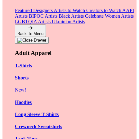
Featured Designers
Artists to Watch
Creators to Watch
AAPI
Artists
BIPOC Artists
Black Artists
Celebrate Women Artists
LGBTQIA Artists
Ukrainian Artists
Back To Menu
Adult Apparel
T-Shirts
Shorts
New!
Hoodies
Long Sleeve T-Shirts
Crewneck Sweatshirts
Tank Tops