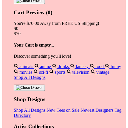
Cart Preview (0)
You're
$70.00
Away from
FREE US Shipping!
$0
$70
Your Cart is empty...
Discover something you'll love!
animals
anime
drinks
fantasy
food
funny
movies
sci-fi
sports
television
vintage
Shop All Designs
Shop Designs
Shop All Designs
New Tees on Sale
Newest Designers
Tag
Directory
Artist Collections