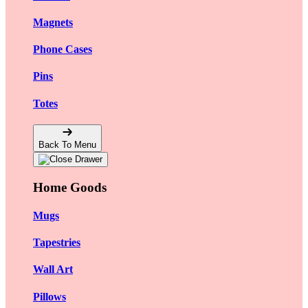
Magnets
Phone Cases
Pins
Totes
Back To Menu
Home Goods
Mugs
Tapestries
Wall Art
Pillows