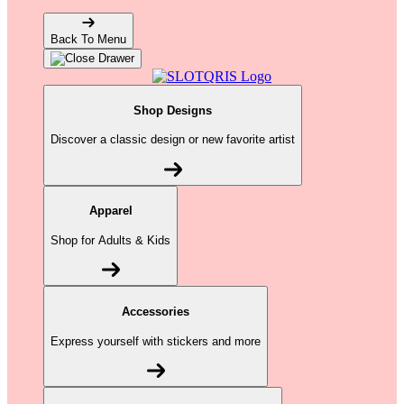
Back To Menu
Shop Designs
Discover a classic design or new favorite artist
Apparel
Shop for Adults & Kids
Accessories
Express yourself with stickers and more